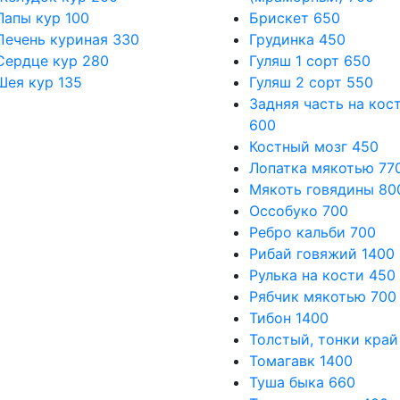
Лапы кур
100
Брискет
650
Печень куриная
330
Грудинка
450
Сердце кур
280
Гуляш 1 сорт
650
Шея кур
135
Гуляш 2 сорт
550
Задняя часть на кос
600
Костный мозг
450
Лопатка мякотью
77
Мякоть говядины
80
Оссобуко
700
Ребро кальби
700
Рибай говяжий
1400
Рулька на кости
450
Рябчик мякотью
700
Тибон
1400
Толстый, тонки край
Томагавк
1400
Туша быка
660