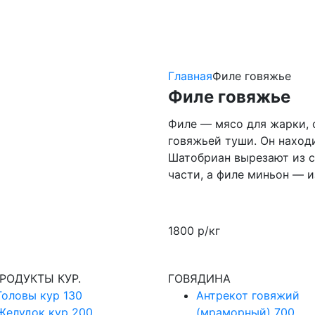
Главная
Филе говяжье
Филе говяжье
Филе — мясо для жарки, 
говяжьей туши. Он наход
Шатобриан вырезают из с
части, а филе миньон — и
1800 р/кг
РОДУКТЫ КУР.
ГОВЯДИНА
Головы кур
130
Антрекот говяжий
Желудок кур
200
(мраморный)
700