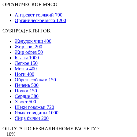
ОРГАНИЧЕСКОЕ МЯСО
Антрекот говяжий
700
Органическое мясо
1200
СУБПРОДУКТЫ ГОВ.
Желудок чищ
400
Жир гов.
200
Жир обрез
50
Къазы
1000
Легкое
150
Мозги
400
Ноги
400
Обрезь собакам
150
Печень
500
Почки
150
Сердце
380
Хвост
500
Щеки говяжьи
720
Язык говядины
1000
Яйца бычьи
200
ОПЛАТА ПО БЕЗНАЛИЧНОМУ РАСЧЕТУ ?
+ 10%