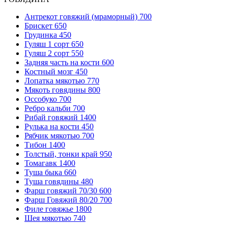
Антрекот говяжий (мраморный)
700
Брискет
650
Грудинка
450
Гуляш 1 сорт
650
Гуляш 2 сорт
550
Задняя часть на кости
600
Костный мозг
450
Лопатка мякотью
770
Мякоть говядины
800
Оссобуко
700
Ребро кальби
700
Рибай говяжий
1400
Рулька на кости
450
Рябчик мякотью
700
Тибон
1400
Толстый, тонки край
950
Томагавк
1400
Туша быка
660
Туша говядины
480
Фарш говяжий 70/30
600
Фарш Говяжий 80/20
700
Филе говяжье
1800
Шея мякотью
740