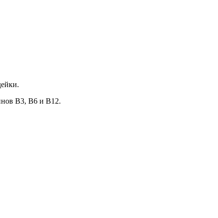
ндейки.
нов В3, В6 и В12.