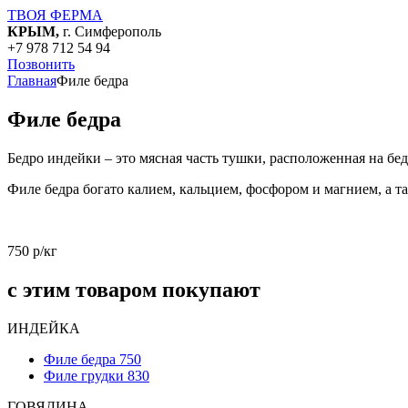
ТВОЯ
ФЕРМА
КРЫМ,
г. Симферополь
+7 978 712 54 94
Позвонить
Главная
Филе бедра
Филе бедра
Бедро индейки – это мясная часть тушки, расположенная на бе
Филе бедра богато калием, кальцием, фосфором и магнием, а 
750 р/кг
с этим товаром покупают
ИНДЕЙКА
Филе бедра
750
Филе грудки
830
ГОВЯДИНА